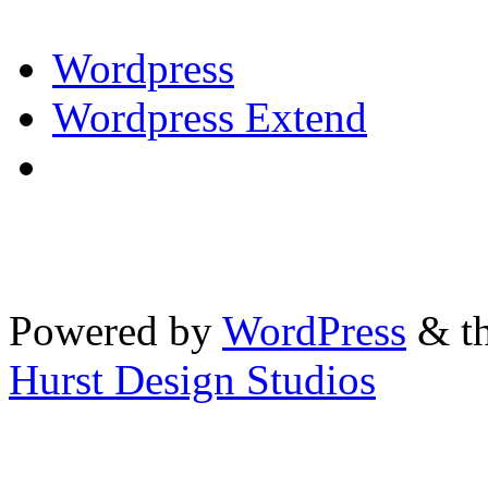
Wordpress
Wordpress Extend
Powered by
WordPress
& th
Hurst Design Studios