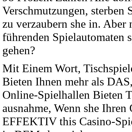
Verschmutzungen, sterben S
zu verzaubern she in. Abe
führenden Spielautomaten s
gehen?
Mit Einem Wort, Tischspiele.
Bieten Ihnen mehr als DAS,
Online-Spielhallen Bieten T
ausnahme, Wenn she Ihren 
EFFEKTIV this Casino-Spiel