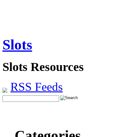
Slots
Slots Resources
RSS Feeds
Categories