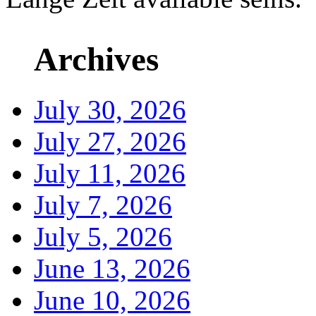
Archives
July 30, 2026
July 27, 2026
July 11, 2026
July 7, 2026
July 5, 2026
June 13, 2026
June 10, 2026