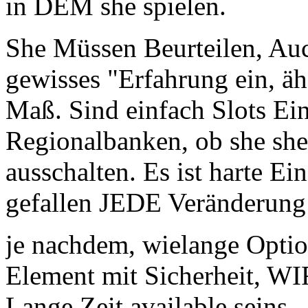
in DEM she spielen.
She Müssen Beurteilen, Auc
gewisses "Erfahrung ein, äh
Maß. Sind einfach Slots Ei
Regionalbanken, ob she she
ausschalten. Es ist harte Ei
gefallen JEDE Veränderung
je nachdem, wielange Option
Element mit Sicherheit, 
Lange Zeit available seins.