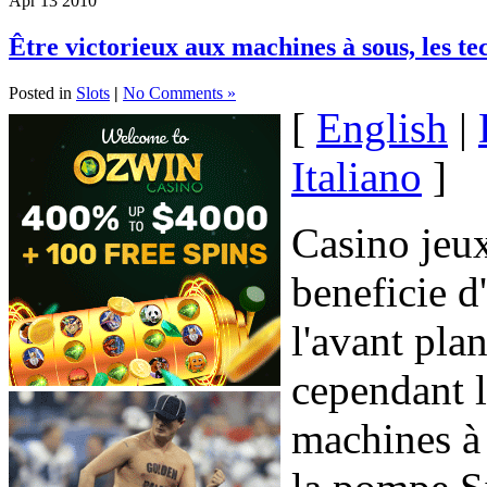
Apr
13
2010
Être victorieux aux machines à sous, les t
Posted in
Slots
|
No Comments »
[
English
|
Italiano
]
Casino jeu
beneficie d
l'avant pl
cependant 
machines à 