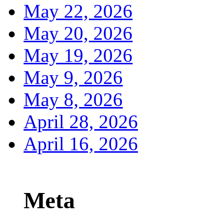
May 22, 2026
May 20, 2026
May 19, 2026
May 9, 2026
May 8, 2026
April 28, 2026
April 16, 2026
Meta