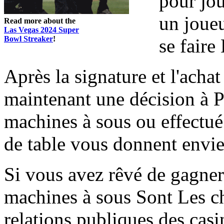
pour jou
un joueu
Read more about the
Las Vegas 2024 Super
Bowl Streaker
!
se faire
Après la signature et l'acha
maintenant une décision à 
machines à sous ou effectu
de table vous donnent envie
Si vous avez rêvé de gagner
machines à sous Sont Les c
relations publiques des cas