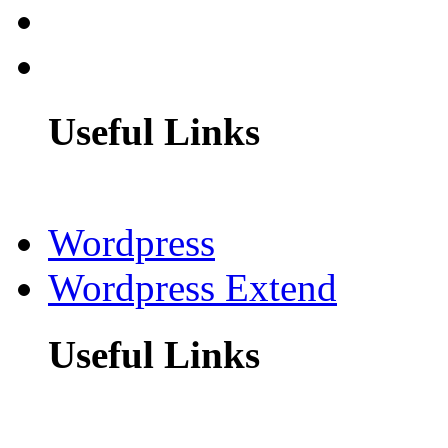
Useful Links
Wordpress
Wordpress Extend
Useful Links