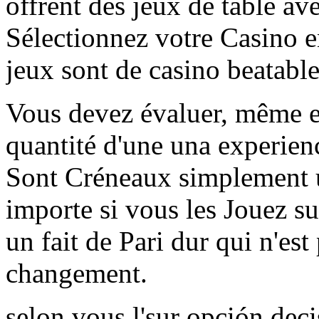
offrent des jeux de table a
Sélectionnez votre Casino e
jeux sont de casino beatable
Vous devez évaluer, même en
quantité d'une una experienc
Sont Créneaux simplement u
importe si vous les Jouez su
un fait de Pari dur qui n'est
changement.
selon vous l'sur opción dec