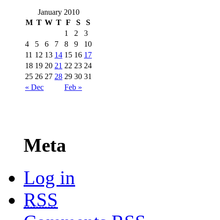
January 2010
M
T
W
T
F
S
S
1
2
3
4
5
6
7
8
9
10
11
12
13
14
15
16
17
18
19
20
21
22
23
24
25
26
27
28
29
30
31
« Dec
Feb »
Meta
Log in
RSS