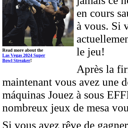
jamais ce n
en cours s
à vous. Si 
actuellemen
le jeu!
Read more about the
Las Vegas 2024 Super
Bowl Streaker
!
Après la fi
maintenant vous avez une d
máquinas Jouez à sous EF
nombreux jeux de mesa vou
Si vous avez rêve de gagner 