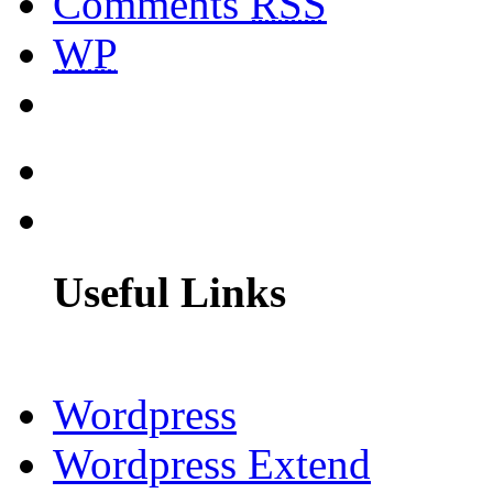
Comments
RSS
WP
Useful Links
Wordpress
Wordpress Extend